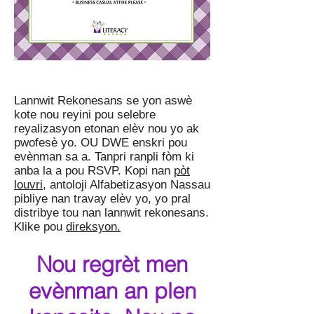
Lannwit Rekonesans se yon aswè
kote nou reyini pou selebre
reyalizasyon etonan elèv nou yo ak
pwofesè yo. OU DWE enskri pou
evènman sa a. Tanpri ranpli fòm ki
anba la a pou RSVP. Kopi nan
pòt
louvri,
antoloji Alfabetizasyon Nassau
pibliye nan travay elèv yo, yo pral
distribye tou nan lannwit rekonesans.
Klike pou
direksyon.
Nou regrèt men
evènman an plen