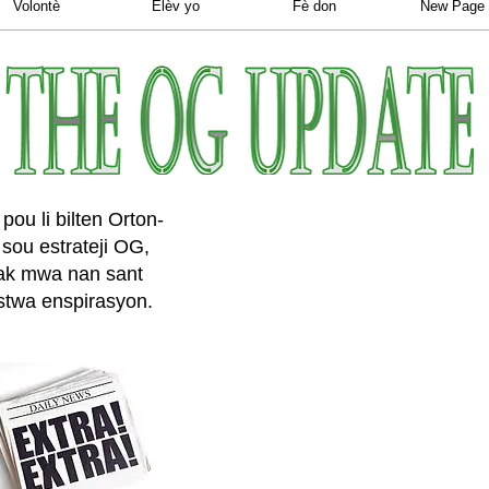
Volontè
Elèv yo
Fè don
New Page
pou li bilten Orton-
sou estrateji OG,
ak mwa nan sant
istwa enspirasyon.