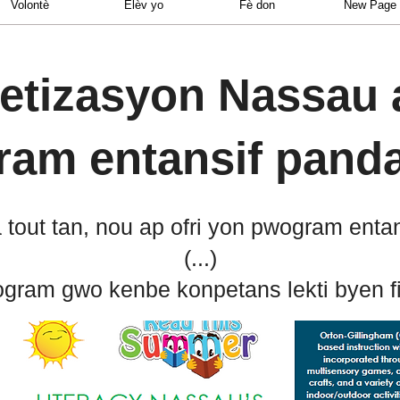
Volontè
Elèv yo
Fè don
New Page
betizasyon Nassau
am entansif panda
tout tan, nou ap ofri yon pwogram enta
(...)
gram gwo kenbe konpetans lekti byen fi