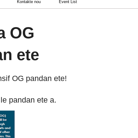
Kontakte nou
Event List
 a OG
n ete
nsif OG pandan ete!
le pandan ete a.