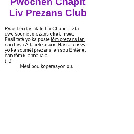
Pwochen Chapit
Liv Prezans Club
Pwochen fasilitatè Liv Chapit Liv la
dwe soumèt prezans
chak mwa.
Fasilitatè yo ka poste
fòm prezans lan
nan biwo Alfabetizasyon Nassau oswa
yo ka soumèt prezans lan sou Entènèt
nan fòm ki anba la a.
(...)
Mèsi pou koperasyon ou.