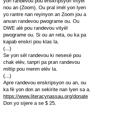
yon randevou pou enskripsyon vityèl
nou an (Zoom). Ou pral imèl yon lyen
yo rantre nan reyinyon an Zoom jou a
anvan randevou pwograme ou. Ou
DWE alè pou randevou vityèl
pwograme ou. Si ou an reta, ou ka pa
kapab enskri pou klas la.
(...)
Se yon sèl randevou ki nesesè pou
chak elèv, tanpri pa pran randevou
miltip pou menm elèv la.
(...)
Apre randevou enskripsyon ou an, ou
ka fè yon don an sekirite nan lyen sa a.
https://www.literacynassau.org/donate
Don yo sijere a se $ 25.