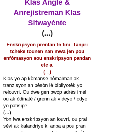
Klas Anglè &
Anrejistreman Klas
Sitwayènte
(...)
Enskripsyon prentan te fini. Tanpri
tcheke tounen nan mwa jen pou
enfòmasyon sou enskripsyon pandan
ete a.
(...)
Klas yo ap kòmanse nòmalman ak
tranzisyon an pèsòn lè bibliyotèk yo
relouvri. Ou dwe gen pwòp adrès imèl
ou ak òdinatè / grenn ak videyo / odyo
yo patisipe.
(...)
Yon fwa enskripsyon an louvri, ou pral
sèvi ak kalandriye ki anba a pou pran