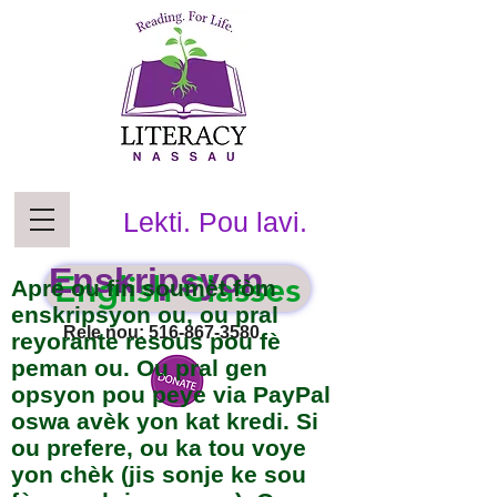
Lekti. Pou lavi.
Enskripsyon
English Classes
Apre ou fin soumèt fòm
enskripsyon ou, ou pral
Rele nou:
516-867-3580
reyorante resous pou fè
peman ou. Ou pral gen
opsyon pou peye via PayPal
oswa avèk yon kat kredi. Si
ou prefere, ou ka tou voye
yon chèk (jis sonje ke sou