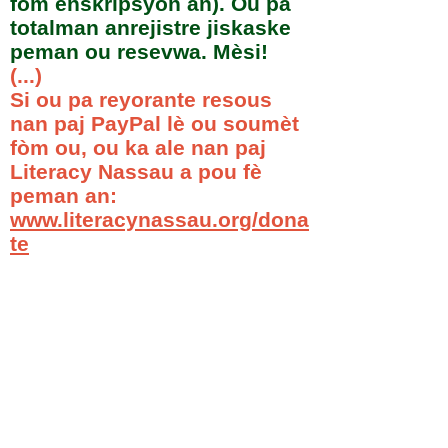
fòm enskripsyon an). Ou pa
totalman anrejistre jiskaske
peman ou resevwa. Mèsi!
(...)
Si ou pa reyorante resous
nan paj PayPal lè ou soumèt
fòm ou, ou ka ale nan paj
Literacy Nassau a pou fè
peman an:
www.literacynassau.org/dona
te